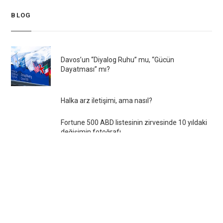
BLOG
Davos’un “Diyalog Ruhu” mu, “Gücün
Dayatması” mı?
Halka arz iletişimi, ama nasıl?
Fortune 500 ABD listesinin zirvesinde 10 yıldaki
değişimin fotoğrafı
Kontrolcü olmak yerine güvenmeyi dene…
Korona virüs-Kelebek etkisi ve paradigma
gerçekten değişiyor mu?