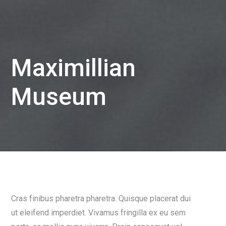
Maximillian
Museum
Cras finibus pharetra pharetra. Quisque placerat dui
ut eleifend imperdiet. Vivamus fringilla ex eu sem