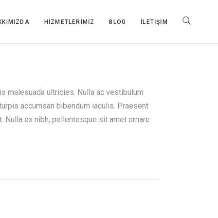
KKIMIZDA
HIZMETLERIMIZ
BLOG
İLETIŞIM
is malesuada ultricies. Nulla ac vestibulum
 turpis accumsan bibendum iaculis. Praesent
. Nulla ex nibh, pellentesque sit amet ornare