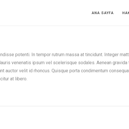
ANA SAYFA
HA
disse potenti. In tempor rutrum massa at tincidunt. Integer matt
Mauris venenatis ipsum vel scelerisque sodales. Aenean gravida
unt auctor velit id rhoncus. Quisque porta condimentum consequat
icitur at libero.