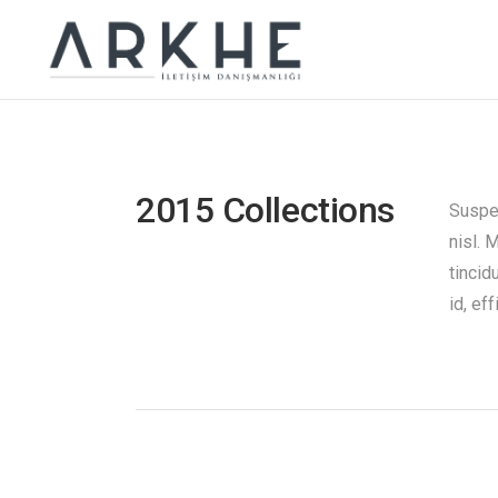
2015 Collections
Suspen
nisl. 
tincid
id, eff